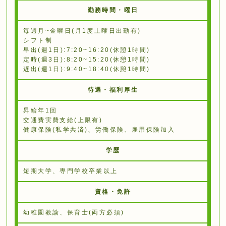
勤務時間・曜日
毎週⽉~⾦曜⽇(⽉1度⼟曜⽇出勤有)
シフト制
早出(週1⽇):7:20~16:20(休憩1時間)
定時(週3⽇):8:20~15:20(休憩1時間)
遅出(週1⽇):9:40~18:40(休憩1時間)
待遇・福利厚生
昇給年1回
交通費実費⽀給(上限有)
健康保険(私学共済)、労働保険、雇用保険加入
学歴
短期⼤学、専門学校卒業以上
資格・免許
幼稚園教諭、保育⼠(両方必須)