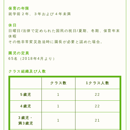
保育の年限
就学前２年、３年および４年未満
休日
日曜日/法律で定められた国⺠の祝⽇/夏期、冬期、保育年末
休暇
その他⾮常変災急迫時に園⻑が必要と認めた場合。
園児の定員
65名（2018年4⽉より）
クラス組織及び人数
クラス数
1クラス人数
5歳児
1
22
4歳児
1
22
3歳児・
1
21
満3歳児