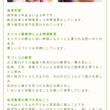
保育年限
就学前２年あるいは３年です。
創⽴以来２年間保育と３年間保育をしています。
満３歳児を若⼲名受け⼊れています。
キリスト教精神による情操教育
キリストの教えに従い神様にも⼈々にも愛される思いやりの
ある、
優しい⼈づくりを⽬標にしています。
手づくりの教育
少⼈数のクラス編成で幼児の⼼の教育を⼀番⼤切にし、
絵画、⼯作、⾳楽リズムによる表現⼒など創造性を育てるこ
とに努め、
特に体⼒づくりに⼒を⼊れ、のびのびとうんどう遊びを楽し
み、
⾃分から遊びを⾒つける喜びを創り出し、
いきいきと活動させることを願って保育しています。
幼児教育の場で大切なこと
それはたくさんの⼦どもと意欲的に遊ぶことです。
幼児⾃ら学び成⻑していけるような助⾔をし、楽しくすごせ