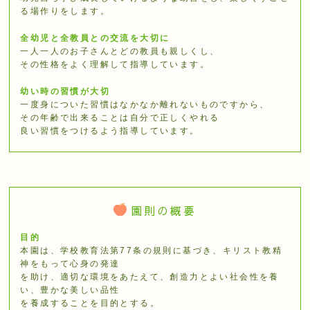
る場作りをします。
全幼児と全教員との交流を大切に
⼀⼈⼀⼈のお⼦さんとどの教員も親しくし、
その性格をよく理解して指導しています。
幼い時の習慣が大切
⼀度⾝についた習慣はなかなか離れないものですから、
その年齢で出来ることは⾃分で正しくやれる
良い習慣をつけるよう指導しています。
園則の概要
目的
本園は、学校教育法第77条の規則に基づき、キリスト教精
神をもって⼼⾝の発達
を助け、適切な環境をあたえて、創造⼒とよい社会性を養
い、豊かな美しい品性
を養成することを⽬的とする。