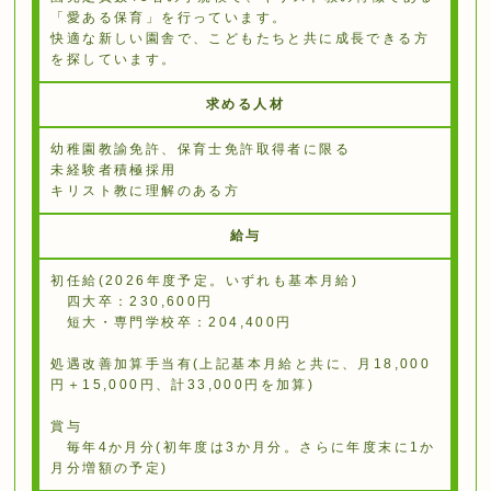
「愛ある保育」を⾏っています。
快適な新しい園舎で、こどもたちと共に成⻑できる⽅
を探しています。
求める人材
幼稚園教諭免許、保育⼠免許取得者に限る
未経験者積極採⽤
キリスト教に理解のある⽅
給与
初任給(2026年度予定。いずれも基本月給)
四大卒：230,600円
短大・専門学校卒：204,400円
処遇改善加算手当有(上記基本月給と共に、月18,000
円＋15,000円、計33,000円を加算)
賞与
毎年4か⽉分(初年度は3か月分。さらに年度末に1か
月分増額の予定)