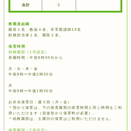
合計
3
教職員組織
園⻑１名、教諭４名、非常勤講師10名
財務担当者１名、園医２名。
保育時間
幼稚園部（1号認定）
登園時間：午前8時30分から
月・火・木・金
午前9時〜午後2時30分
水
午前9時〜午後1時30分
お弁当保育日：週５回（月～金）
＊預かり保育は、下の保育園部の保育時間と同じ時間をご利
用いただけます（別途預かり保育料が必要）。
＊幼稚園部は、土曜日の保育はご利用いただけません。
保育園部（2号認定）