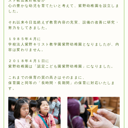
スト教団紫野教会が
⼼の豊かな幼児を育てたいと考えて、紫野幼稚園を設⽴しま
した。
それ以来今⽇迄絶えず教育内容の充実、設備の改善に研究・
努⼒をしてきました。
１９８５年４⽉に
学校法⼈紫野キリスト教学園紫野幼稚園となりましたが、内
容は変わりません。
２０１８年４⽉１⽇に
紫野幼稚園は「認定こども園紫野幼稚園」になりました。
これまでの保育の質の⾼さはそのままに、
保育園と同等の「⻑時間・⻑期間」の保育に対応いたしま
す。