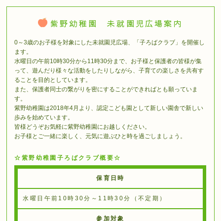
紫野幼稚園 未就園児広場案内
0～3歳のお子様を対象にした未就園児広場、「子ろばクラブ」を開催し
ます。
水曜日の午前10時30分から11時30分まで、お子様と保護者の皆様が集
って、遊んだり様々な活動をしたりしながら、子育ての楽しさを共有す
ることを目的としています。
また、保護者同士の繋がりを密にすることができればとも願っていま
す。
紫野幼稚園は2018年4月より、認定こども園として新しい園舎で新しい
歩みを始めています。
皆様どうぞお気軽に紫野幼稚園にお越しください。
お子様とご一緒に楽しく、元気に遊ぶひと時を過ごしましょう。
☆紫野幼稚園子ろばクラブ概要☆
保育日時
水曜日午前10時30分～11時30分（不定期）
参加対象