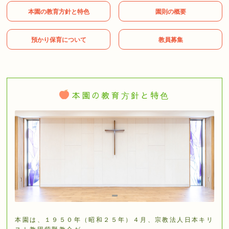
本園の教育⽅針と特⾊
園則の概要
預かり保育について
教員募集
本園の教育⽅針と特⾊
本園は、１９５０年（昭和２５年）４⽉、宗教法⼈⽇本キリ